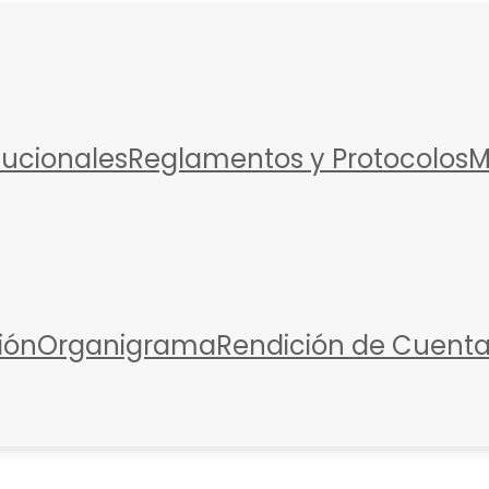
itucionales
Reglamentos y Protocolos
M
ión
Organigrama
Rendición de Cuent