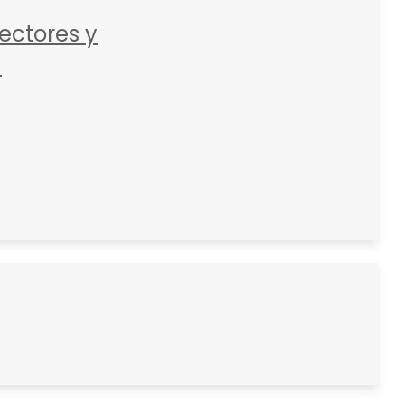
ctores y
C