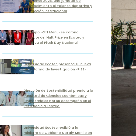
Ecogames 2025: una jornada de
reconocimiento al talento deportivo y
proyección institucional
El equipo «Off Menu» se corona
ganador del Hult Prize en Ecotec y
clasifica al Pitch Day Nacional
Universidad Ecotec presenta su nueva
plataforma de Investigación «RISE»
Dirección de Sostenibilidad premia a la
Facultad de Ciencias Económicas y
Empresariales por su desempeño en el
Reto Recicla Ecotec.
Universidad Ecotec recibió a la
ministra de Gobierno Nataly Morillo en