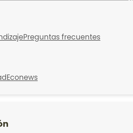
ndizaje
Preguntas frecuentes
ad
Econews
ón