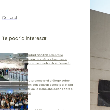
Cultural
Te podría interesar...
Universidad ECOTEC celebra la
imposición de cofias y brazales a
futuros profesionales de Enfermería
ECOTEC promueve el diálogo sobre
inclusión con conversatorio por el Día
Mundial de la Concienciación sobre el
Autismo