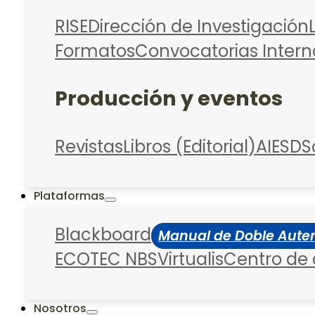
RISE
Dirección de Investigación
Formatos
Convocatorias Intern
Producción y eventos
Revistas
Libros (Editorial)
AIESD
S
Plataformas
Blackboard
Manual de Doble Auten
ECOTEC NBS
Virtualis
Centro de
Nosotros