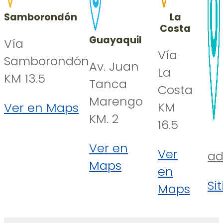
Samborondón
La
Costa
Guayaquil
Vía
Vía
Samborondón
Av. Juan
La
KM 13.5
Tanca
Costa
Marengo
KM
Ver en Maps
KM. 2
16.5
Ver en
Ver
ad
Maps
en
Si
Maps