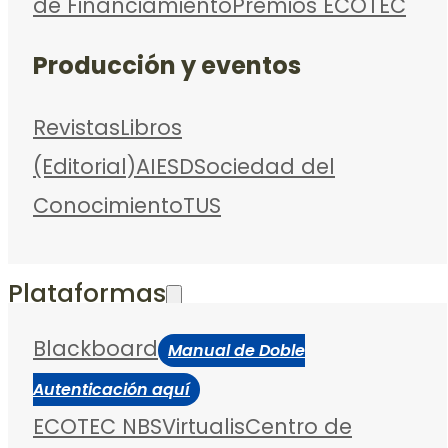
de Financiamiento
Premios ECOTEC
Producción y eventos
Revistas
Libros
(Editorial)
AIESD
Sociedad del
Conocimiento
TUS
Plataformas
Blackboard
Manual de Doble
Autenticación aquí
ECOTEC NBS
Virtualis
Centro de