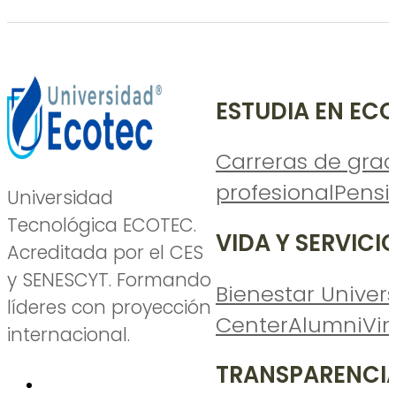
ESTUDIA EN EC
Carreras de gra
profesional
Pensi
Universidad
Tecnológica ECOTEC.
VIDA Y SERVICI
Acreditada por el CES
y SENESCYT. Formando
Bienestar Univers
líderes con proyección
Center
Alumni
Vi
internacional.
TRANSPARENCI