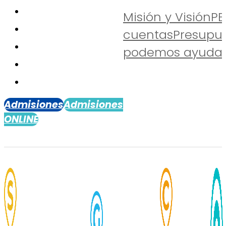
Misión y Visión
PE
cuentas
Presupu
podemos ayudar
Admisiones
Admisiones
ONLINE