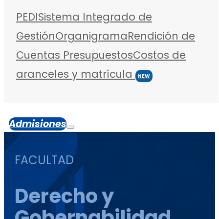
PEDI
Sistema Integrado de
Gestión
Organigrama
Rendición de
Cuentas
Presupuestos
Costos de
aranceles y matrícula
NEW
Admisiones
FACULTAD
Derecho y
Gobernabilidad