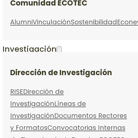
Comunidad ECOTEC
Alumni
Vinculación
Sostenibilidad
Econe
Investigación
Dirección de Investigación
RISE
Dirección de
Investigación
Líneas de
Investigación
Documentos Rectores
y Formatos
Convocatorias Internas