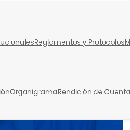
itucionales
Reglamentos y Protocolos
M
ión
Organigrama
Rendición de Cuent