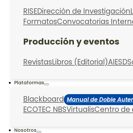
RISE
Dirección de Investigación
Formatos
Convocatorias Intern
Producción y eventos
Revistas
Libros (Editorial)
AIESD
S
Plataformas
Blackboard
Manual de Doble Auten
ECOTEC NBS
Virtualis
Centro de
Nosotros