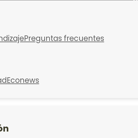
ndizaje
Preguntas frecuentes
ad
Econews
ón