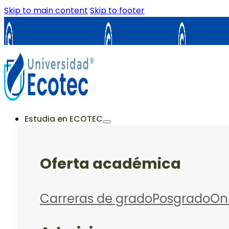
Skip to main content
Skip to footer
Samborondón
Guayaquil
La Cost
ES
EN
Estudia en ECOTEC
Oferta académica
Carreras de grado
Posgrado
On