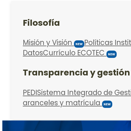
Filosofía
Misión y Visión
Políticas Inst
NEW
Datos
Currículo ECOTEC
NEW
Transparencia y gestión
PEDI
Sistema Integrado de Gest
aranceles y matrícula
NEW
Admisiones