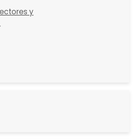
ctores y
C