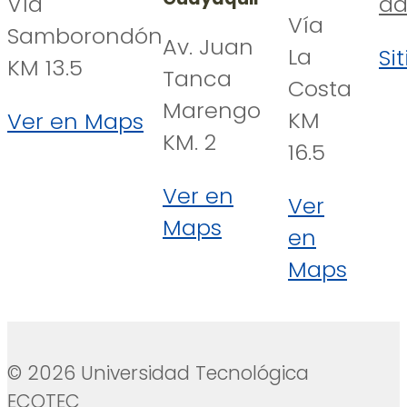
Vía
ad
Vía
Samborondón
Av. Juan
La
Si
KM 13.5
Tanca
Costa
Marengo
KM
Ver en Maps
KM. 2
16.5
Ver en
Ver
Maps
en
Maps
© 2026 Universidad Tecnológica
ECOTEC