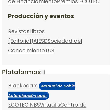
de Financiamiento
Premios ECOTEC
Producción y eventos
Revistas
Libros
(Editorial)
AIESD
Sociedad del
Conocimiento
TUS
Plataformas
Blackboard
Manual de Doble
Autenticación aquí
ECOTEC NBS
Virtualis
Centro de