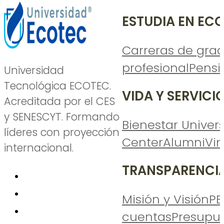
ESTUDIA EN EC
Carreras de gra
profesional
Pensi
Universidad
Tecnológica ECOTEC.
VIDA Y SERVICI
Acreditada por el CES
y SENESCYT. Formando
Bienestar Univers
líderes con proyección
Center
Alumni
Vi
internacional.
TRANSPARENCI
Misión y Visión
PE
cuentas
Presupu