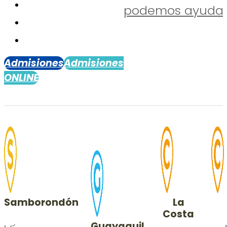
podemos ayudar
Admisiones
Admisiones
ONLINE
Samborondón
La
Costa
Guayaquil