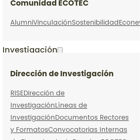
Comunidad ECOTEC
Alumni
Vinculación
Sostenibilidad
Econe
Investigación
Dirección de Investigación
RISE
Dirección de
Investigación
Líneas de
Investigación
Documentos Rectores
y Formatos
Convocatorias Internas