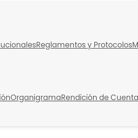
itucionales
Reglamentos y Protocolos
M
ión
Organigrama
Rendición de Cuent