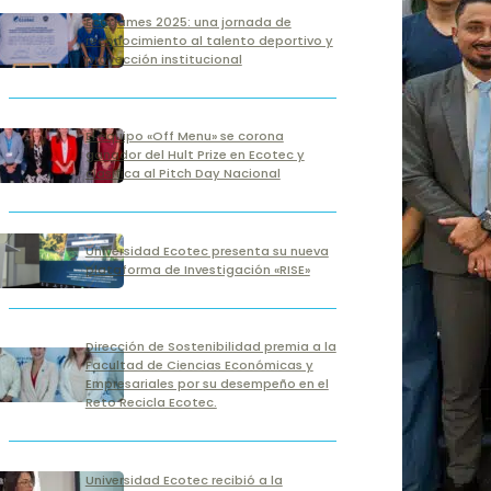
Ecogames 2025: una jornada de
reconocimiento al talento deportivo y
proyección institucional
El equipo «Off Menu» se corona
ganador del Hult Prize en Ecotec y
clasifica al Pitch Day Nacional
Universidad Ecotec presenta su nueva
plataforma de Investigación «RISE»
Dirección de Sostenibilidad premia a la
Facultad de Ciencias Económicas y
Empresariales por su desempeño en el
Reto Recicla Ecotec.
Universidad Ecotec recibió a la