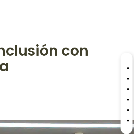
nclusión con
la