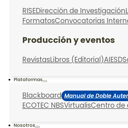
RISE
Dirección de Investigación
Formatos
Convocatorias Intern
Producción y eventos
Revistas
Libros (Editorial)
AIESD
S
Plataformas
Blackboard
Manual de Doble Auten
ECOTEC NBS
Virtualis
Centro de
Nosotros