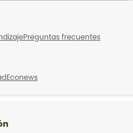
ndizaje
Preguntas frecuentes
ad
Econews
ón