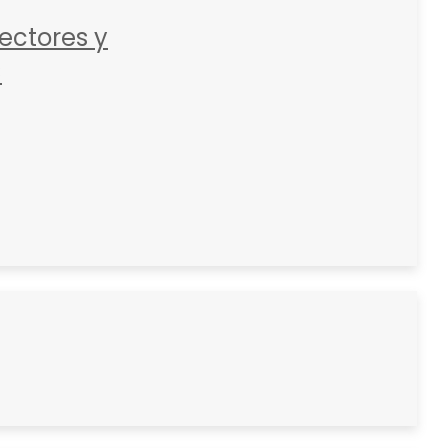
ctores y
C