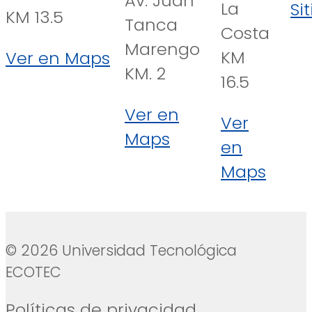
Av. Juan
La
Si
KM 13.5
Tanca
Costa
Marengo
KM
Ver en Maps
KM. 2
16.5
Ver en
Ver
Maps
en
Maps
© 2026 Universidad Tecnológica
ECOTEC
Políticas de privacidad