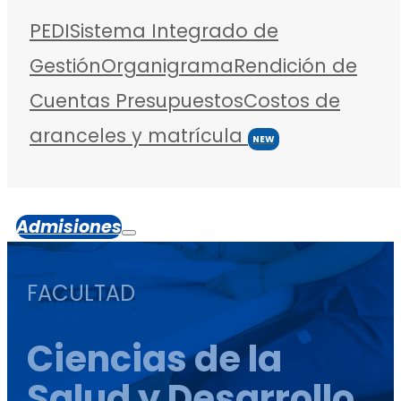
PEDI
Sistema Integrado de
Gestión
Organigrama
Rendición de
Cuentas
Presupuestos
Costos de
aranceles y matrícula
NEW
Admisiones
FACULTAD
Ciencias de la
Salud y Desarrollo