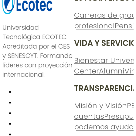
Carreras de gra
profesional
Pensi
Universidad
Tecnológica ECOTEC.
VIDA Y SERVICI
Acreditada por el CES
y SENESCYT. Formando
Bienestar Univers
líderes con proyección
Center
Alumni
Vi
internacional.
TRANSPARENCI
Misión y Visión
PE
cuentas
Presupu
podemos ayudar