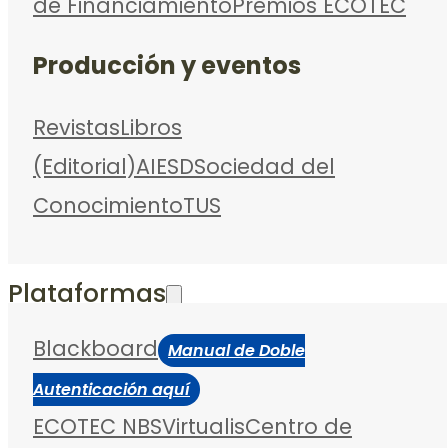
de Financiamiento
Premios ECOTEC
Producción y eventos
Revistas
Libros
(Editorial)
AIESD
Sociedad del
Conocimiento
TUS
Plataformas
Blackboard
Manual de Doble
Autenticación aquí
ECOTEC NBS
Virtualis
Centro de