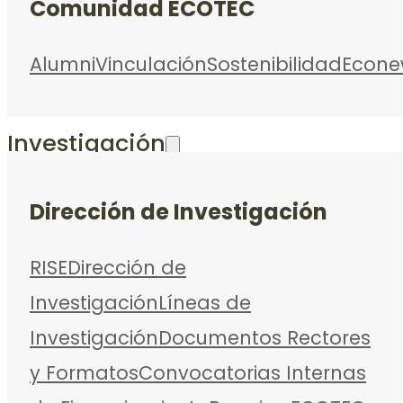
Comunidad ECOTEC
Alumni
Vinculación
Sostenibilidad
Econe
Investigación
Dirección de Investigación
RISE
Dirección de
Investigación
Líneas de
Investigación
Documentos Rectores
y Formatos
Convocatorias Internas