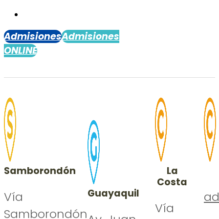
Admisiones
Admisiones
ONLINE
Samborondón
La
Costa
Guayaquil
Vía
ad
Vía
Samborondón