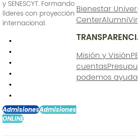
y SENESCYT. Formando
Bienestar Univers
líderes con proyección
Center
Alumni
Vi
internacional.
TRANSPARENCI
Misión y Visión
PE
cuentas
Presupu
podemos ayudar
Admisiones
Admisiones
ONLINE