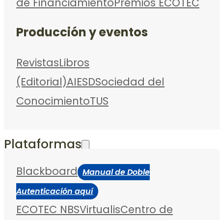
de Financiamiento
Premios ECOTEC
Producción y eventos
Revistas
Libros
(Editorial)
AIESD
Sociedad del
Conocimiento
TUS
Plataformas
Blackboard
Manual de Doble
Autenticación aquí
ECOTEC NBS
Virtualis
Centro de