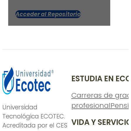
ECOTEC.
Acceder al Repositorio
ESTUDIA EN EC
Carreras de gra
profesional
Pensi
Universidad
Tecnológica ECOTEC.
VIDA Y SERVICI
Acreditada por el CES