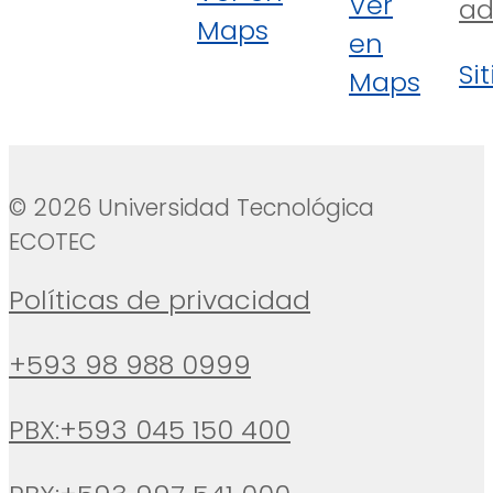
Ver
ad
Maps
en
Si
Maps
© 2026 Universidad Tecnológica
ECOTEC
Políticas de privacidad
+593 98 988 0999
PBX:+593 045 150 400