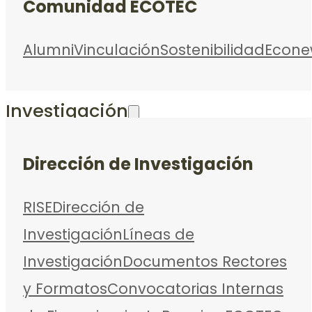
Comunidad ECOTEC
Alumni
Vinculación
Sostenibilidad
Econe
Investigación
Dirección de Investigación
RISE
Dirección de
Investigación
Líneas de
Investigación
Documentos Rectores
y Formatos
Convocatorias Internas