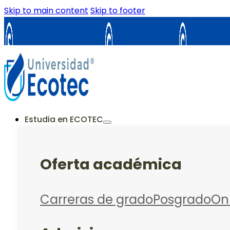
Skip to main content
Skip to footer
Samborondón
Guayaquil
La Cost
ES
EN
Estudia en ECOTEC
Oferta académica
Carreras de grado
Posgrado
On