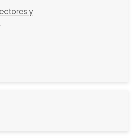
ctores y
C