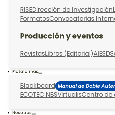
RISE
Dirección de Investigación
Formatos
Convocatorias Intern
Producción y eventos
Revistas
Libros (Editorial)
AIESD
S
Plataformas
Blackboard
Manual de Doble Auten
ECOTEC NBS
Virtualis
Centro de
Nosotros