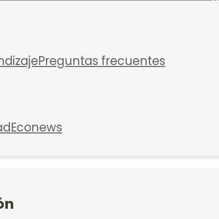
ndizaje
Preguntas frecuentes
ad
Econews
ón