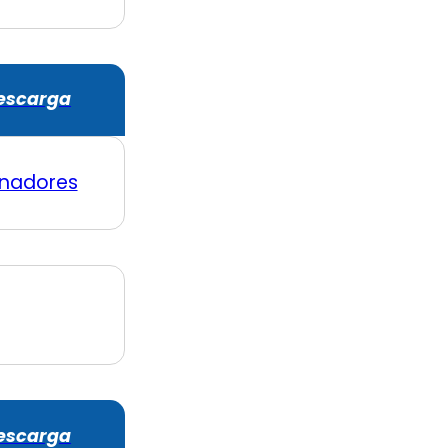
escarga
nadores
escarga