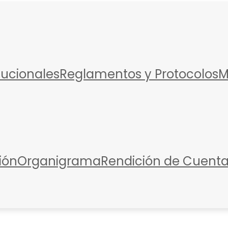
itucionales
Reglamentos y Protocolos
M
ión
Organigrama
Rendición de Cuent