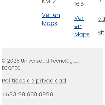
KM. 2
16.5
Ver en
Ver
ad
Maps
en
Si
Maps
© 2026 Universidad Tecnológica
ECOTEC
Políticas de privacidad
+593 98 988 0999