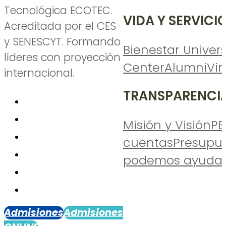
Tecnológica ECOTEC.
VIDA Y SERVICI
Acreditada por el CES
y SENESCYT. Formando
Bienestar Univers
líderes con proyección
Center
Alumni
Vi
internacional.
TRANSPARENCI
Misión y Visión
PE
cuentas
Presupu
podemos ayudar
Admisiones
Admisiones