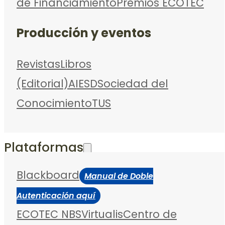
de Financiamiento
Premios ECOTEC
Producción y eventos
Revistas
Libros
(Editorial)
AIESD
Sociedad del
Conocimiento
TUS
Plataformas
Blackboard
Manual de Doble
Autenticación aquí
ECOTEC NBS
Virtualis
Centro de