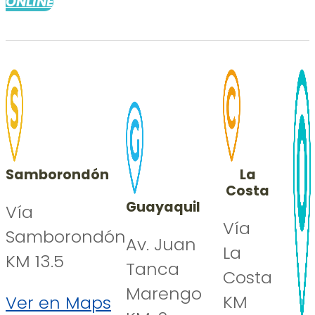
ONLINE
Samborondón
La
Costa
Guayaquil
Vía
Vía
Samborondón
Av. Juan
La
KM 13.5
Tanca
Costa
Marengo
KM
Ver en Maps