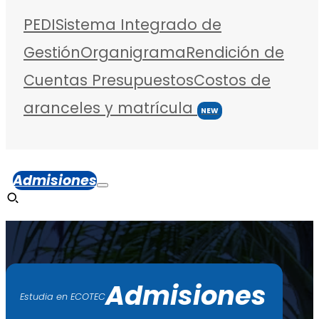
PEDI
Sistema Integrado de
Gestión
Organigrama
Rendición de
Cuentas
Presupuestos
Costos de
aranceles y matrícula
NEW
Admisiones
Admisiones
Estudia en ECOTEC