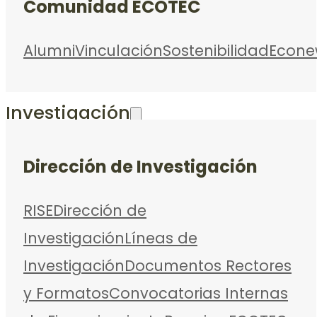
Comunidad ECOTEC
Alumni
Vinculación
Sostenibilidad
Econe
Investigación
Dirección de Investigación
RISE
Dirección de
Investigación
Líneas de
Investigación
Documentos Rectores
y Formatos
Convocatorias Internas