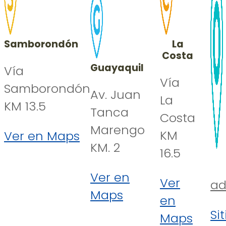
Samborondón
La
Costa
Guayaquil
Vía
Vía
Samborondón
Av. Juan
La
KM 13.5
Tanca
Costa
Marengo
KM
Ver en Maps
KM. 2
16.5
Ver en
Ver
ad
Maps
en
Si
Maps