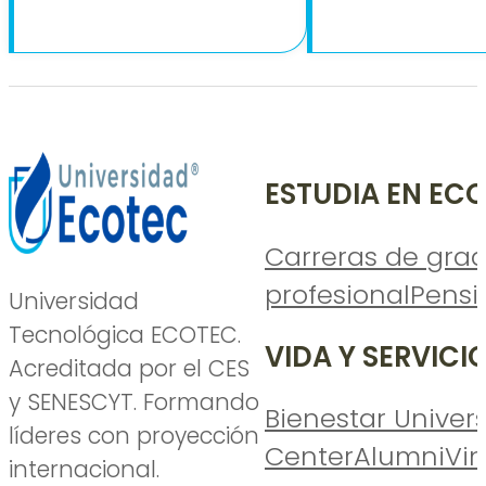
ESTUDIA EN EC
Carreras de gra
profesional
Pensi
Universidad
Tecnológica ECOTEC.
VIDA Y SERVICI
Acreditada por el CES
y SENESCYT. Formando
Bienestar Univers
líderes con proyección
Center
Alumni
Vi
internacional.