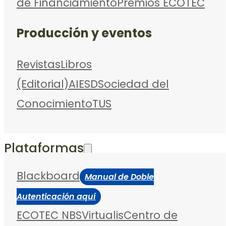
de Financiamiento
Premios ECOTEC
Producción y eventos
Revistas
Libros
(Editorial)
AIESD
Sociedad del
Conocimiento
TUS
Plataformas
Blackboard
Manual de Doble
Autenticación aquí
ECOTEC NBS
Virtualis
Centro de