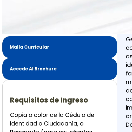
lo
ac
to
la
Ge
Malla Curricular
co
as
id
Accede Al Brochure
fa
m
ac
Requisitos de
Ingreso
co
im
Copia a color de la Cédula de
or
Identidad o Ciudadanía, o
De