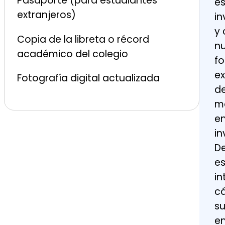
Pasaporte (para estudiantes
es
extranjeros)
i
y 
Copia de la libreta o récord
nu
académico del colegio
fo
ex
Fotografía digital actualizada
de
ma
en
in
De
es
in
cá
su
en