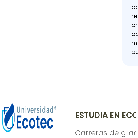
ba
re
pr
op
me
pe
ESTUDIA EN EC
Carreras de gra