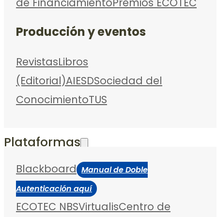
de Financiamiento
Premios ECOTEC
Producción y eventos
Revistas
Libros
(Editorial)
AIESD
Sociedad del
Conocimiento
TUS
Plataformas
Blackboard
Manual de Doble
Autenticación aquí
ECOTEC NBS
Virtualis
Centro de