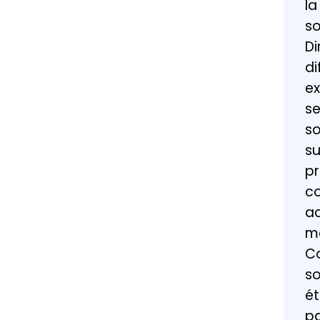
la
so
Di
di
ex
se
so
su
pr
co
ac
me
Co
so
ét
pa