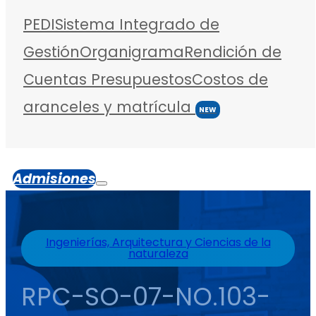
PEDI
Sistema Integrado de
Gestión
Organigrama
Rendición de
Cuentas
Presupuestos
Costos de
aranceles y matrícula
NEW
Admisiones
Ingenierías, Arquitectura y Ciencias de la
naturaleza
RPC-SO-07-NO.103-