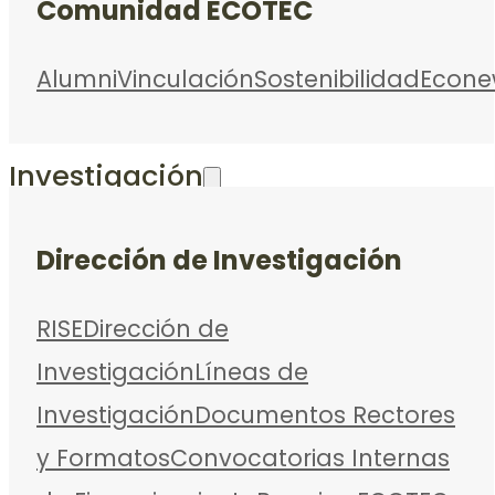
Comunidad ECOTEC
Alumni
Vinculación
Sostenibilidad
Econe
Investigación
Dirección de Investigación
RISE
Dirección de
Investigación
Líneas de
Investigación
Documentos Rectores
y Formatos
Convocatorias Internas