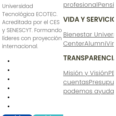
profesional
Pensi
Universidad
Tecnológica ECOTEC.
VIDA Y SERVICI
Acreditada por el CES
y SENESCYT. Formando
Bienestar Univers
líderes con proyección
Center
Alumni
Vi
internacional.
TRANSPARENCI
Misión y Visión
PE
cuentas
Presupu
podemos ayudar