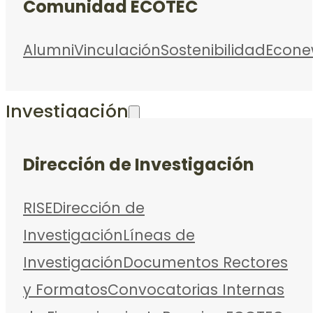
Comunidad ECOTEC
Alumni
Vinculación
Sostenibilidad
Econe
Investigación
Dirección de Investigación
RISE
Dirección de
Investigación
Líneas de
Investigación
Documentos Rectores
y Formatos
Convocatorias Internas