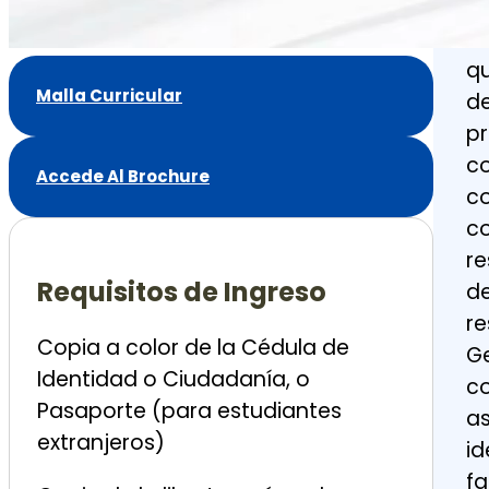
Di
t
qu
Malla Curricular
de
pr
co
Accede Al Brochure
co
co
re
Requisitos de
Ingreso
de
re
Copia a color de la Cédula de
Ge
Identidad o Ciudadanía, o
co
Pasaporte (para estudiantes
as
extranjeros)
id
fa