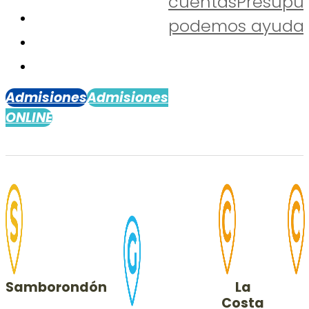
cuentas
Presupu
podemos ayudar
Admisiones
Admisiones
ONLINE
Samborondón
La
Costa