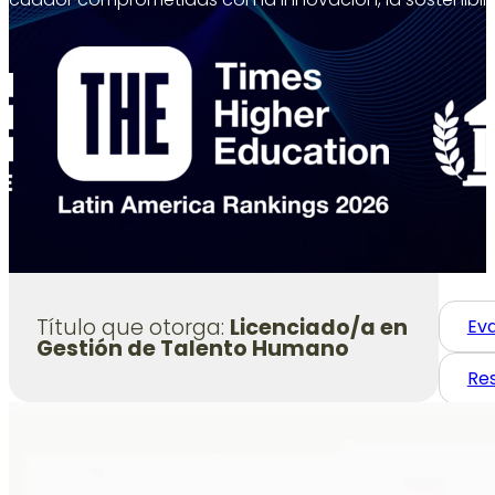
Título que otorga:
Licenciado/a en
Eva
Gestión de Talento Humano
Res
Res
Res