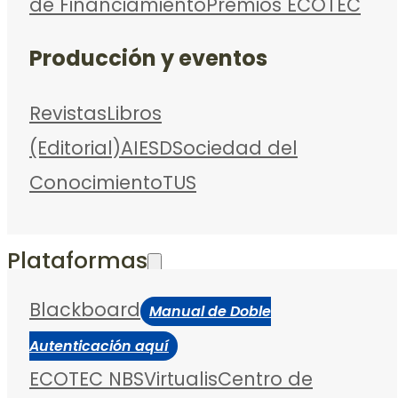
de Financiamiento
Premios ECOTEC
Producción y eventos
Revistas
Libros
(Editorial)
AIESD
Sociedad del
Conocimiento
TUS
Plataformas
Blackboard
Manual de Doble
Autenticación aquí
ECOTEC NBS
Virtualis
Centro de