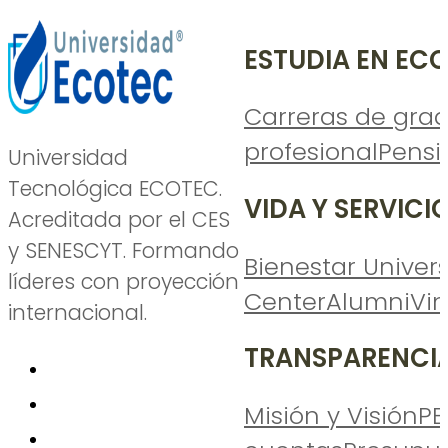
ESTUDIA EN EC
Carreras de gra
profesional
Pensi
Universidad
Tecnológica ECOTEC.
VIDA Y SERVICI
Acreditada por el CES
y SENESCYT. Formando
Bienestar Univers
líderes con proyección
Center
Alumni
Vi
internacional.
TRANSPARENCI
Misión y Visión
PE