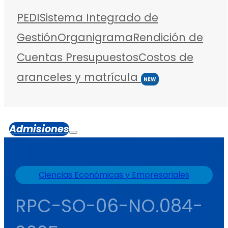
PEDI
Sistema Integrado de
Gestión
Organigrama
Rendición de
Cuentas
Presupuestos
Costos de
aranceles y matrícula
NEW
Admisiones
Ciencias Económicas y Empresariales
RPC-SO-06-NO.084-