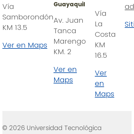
Guayaquil
Vía
ad
Vía
Samborondón
Av. Juan
La
Si
KM 13.5
Tanca
Costa
Marengo
KM
Ver en Maps
KM. 2
16.5
Ver en
Ver
Maps
en
Maps
© 2026 Universidad Tecnológica