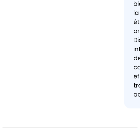
bi
la
ét
or
Di
in
de
co
ef
tr
ac