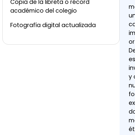
Copia de la libreta o récord
m
académico del colegio
un
ca
Fotografía digital actualizada
im
or
De
es
i
y 
nu
fo
ex
da
ma
ét