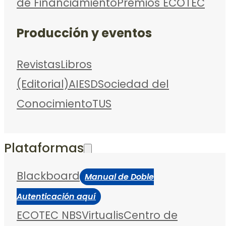
de Financiamiento
Premios ECOTEC
Producción y eventos
Revistas
Libros
(Editorial)
AIESD
Sociedad del
Conocimiento
TUS
Plataformas
Blackboard
Manual de Doble
Autenticación aquí
ECOTEC NBS
Virtualis
Centro de