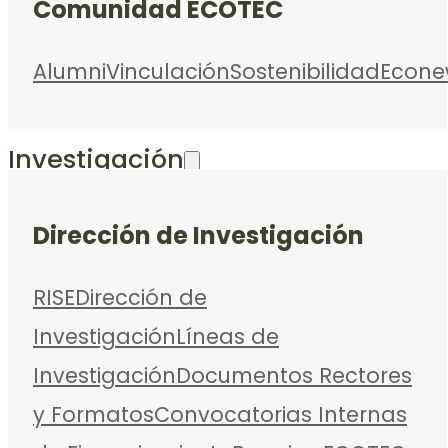
Comunidad ECOTEC
Alumni
Vinculación
Sostenibilidad
Econe
Investigación
Dirección de Investigación
RISE
Dirección de
Investigación
Líneas de
Investigación
Documentos Rectores
y Formatos
Convocatorias Internas