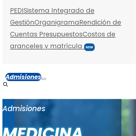
PEDI
Sistema Integrado de
Gestión
Organigrama
Rendición de
Cuentas
Presupuestos
Costos de
aranceles y matrícula
NEW
Admisiones
Admisiones
MEDICINA