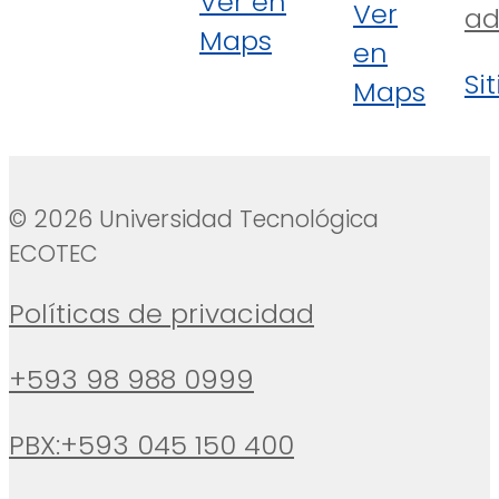
Ver en
Ver
ad
Maps
en
Si
Maps
© 2026 Universidad Tecnológica
ECOTEC
Políticas de privacidad
+593 98 988 0999
PBX:+593 045 150 400