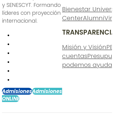
y SENESCYT. Formando
Bienestar Univers
líderes con proyección
Center
Alumni
Vi
internacional.
TRANSPARENCI
Misión y Visión
PE
cuentas
Presupu
podemos ayudar
Admisiones
Admisiones
ONLINE