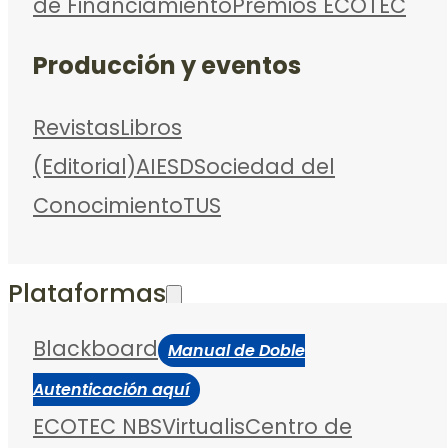
de Financiamiento
Premios ECOTEC
Producción y eventos
Revistas
Libros
(Editorial)
AIESD
Sociedad del
Conocimiento
TUS
Plataformas
Blackboard
Manual de Doble
Autenticación aquí
ECOTEC NBS
Virtualis
Centro de