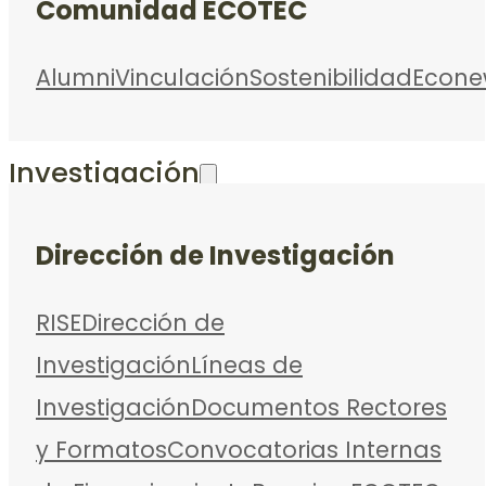
Comunidad ECOTEC
Alumni
Vinculación
Sostenibilidad
Econe
Investigación
Dirección de Investigación
RISE
Dirección de
Investigación
Líneas de
Investigación
Documentos Rectores
y Formatos
Convocatorias Internas