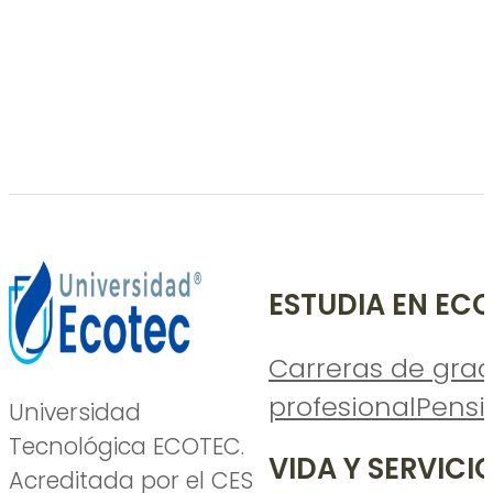
ESTUDIA EN EC
Carreras de gra
profesional
Pensi
Universidad
Tecnológica ECOTEC.
VIDA Y SERVICI
Acreditada por el CES